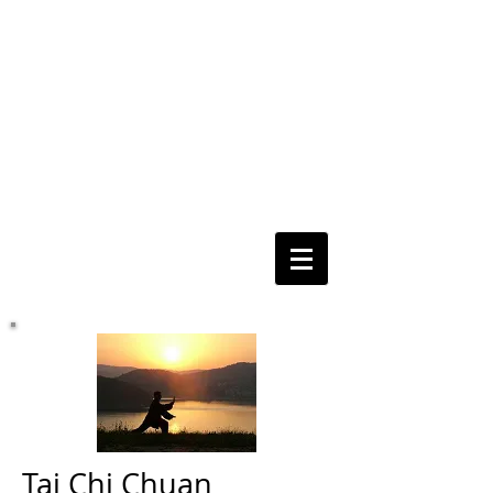
"L'Espace Un
Moment Pour Soi"
Techniques de Relaxation de
Bien-être, d'Accompagnement à
l'Eveil de Soi et de son Potentiel
Créateur
Tai Chi Chuan